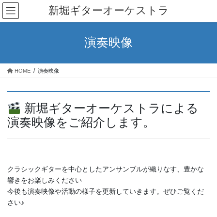
コ
ナ
新堀ギターオーケストラ
ン
ビ
テ
ゲ
ン
ー
演奏映像
ツ
シ
へ
ョ
ス
ン
HOME
演奏映像
キ
に
ッ
移
プ
動
新堀ギターオーケストラによる
演奏映像をご紹介します。
クラシックギターを中心としたアンサンブルが織りなす、豊かな
響きをお楽しみください
今後も演奏映像や活動の様子を更新していきます。ぜひご覧くだ
さい♪