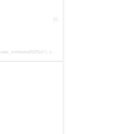
新堀ギターキャンドルコンサート2025(@niibori_guitar_orchestra2025)がシェアした投稿