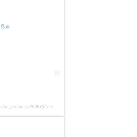
で見る
新堀ギターキャンドルコンサート2025(@niibori_guitar_orchestra2025)がシェアした投稿