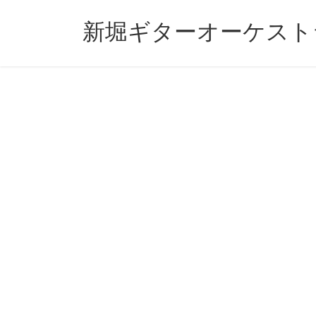
コ
ナ
ン
ビ
新堀ギターオーケスト
テ
ゲ
ン
ー
ツ
シ
へ
ョ
ス
ン
キ
に
ッ
移
プ
動