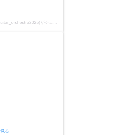
新堀ギターキャンドルコンサート2025(@niibori_guitar_orchestra2025)がシェアした投稿
で見る